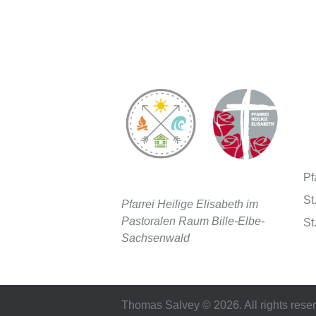
Pf
Kinderfreizeit
St
Pfarrei Heilige Elisabeth im
Pastoralen Raum Bille-Elbe-
St
Sachsenwald
Thomas Salvey © 2026. All rights rese